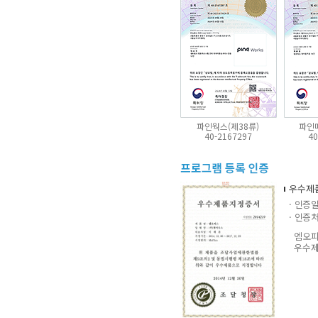
파인웍스(제38류)
파인
40-2167297
40
우수제
· 인증일 
· 인증처
엠오피스
우수제