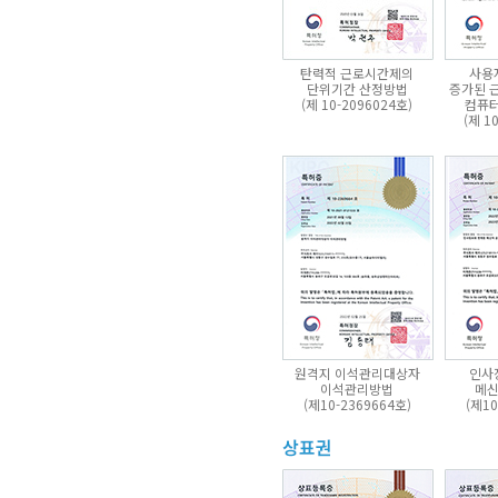
탄력적 근로시간제의
사용
단위기간 산정방법
증가된 
(제 10-2096024호)
컴퓨
(제 1
원격지 이석관리대상자
인사
이석관리방법
메신
(제10-2369664호)
(제10