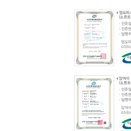
엠오피스(
(소프
· 인증일 
· 인증번
· 발행
엠오피스
GS(G
맘아이 
(소프
· 인증일 
· 인증번
· 발행
맘아이
GS(G